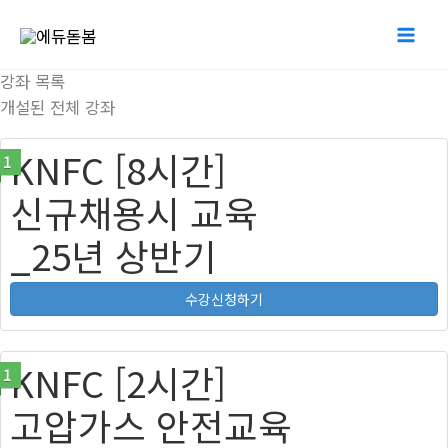
콘
텐
츠
강좌 목록
로
개설된 전체 강좌
건
KNFC [8시간]
너
1
뛰
신규채용시 교육
기
_25년 상반기
수강신청하기
KNFC [2시간]
1
고압가스 안전교육