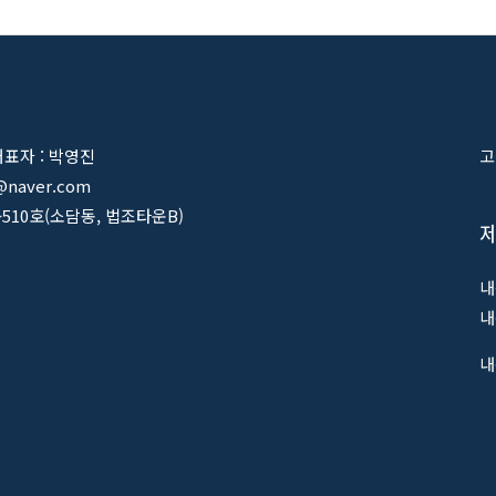
 대표자 : 박영진
고
@naver.com
~510호(소담동, 법조타운B)
내
내
내