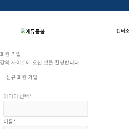
콘
텐
츠
센터
로
건
너
회원 가입
뛰
강의 사이트에 오신 것을 환영합니다.
기
신규 회원 가입
아이디 선택
*
이름
*